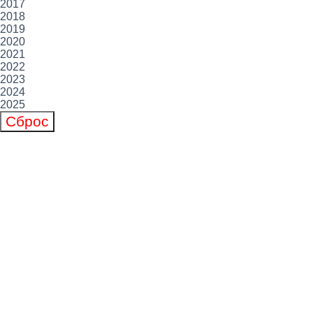
2017
2018
2019
2020
2021
2022
2023
2024
2025
Сброс
ЛИГА СВАРКИ
УРАЛПЛАСТИК–Н
ANTARES
НЕВСКИЙ КОНДИТЕР
BABY ART