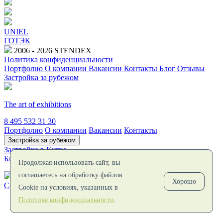
UNIEL
ГОТЭК
2006 - 2026 STENDEX
Политика конфиденциальности
Портфолио
О компании
Вакансии
Контакты
Блог
Отзывы
Застройка за рубежом
The art of exhibitions
8 495 532 31 30
Портфолио
О компании
Вакансии
Контакты
Застройка за рубежом
Застройка в Китае
Блог
Отзывы
Заполнить бриф
Продолжая использовать сайт, вы
соглашаетесь на обработку файлов
Хорошо
Создаем музеи и выставочные пространства
Cookie на условиях, указанных в
Политике конфиденциальности
.