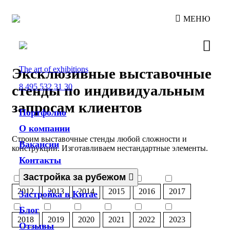
МЕНЮ
The art of exhibitions
Эксклюзивные выставочные
8 495 532 31 30
стенды по индивидуальным
запросам клиентов
Портфолио
О компании
Строим выставочные стенды любой сложности и
Вакансии
конструкции. Изготавливаем нестандартные элементы.
Контакты
Застройка за рубежом
2012
2013
2014
2015
2016
2017
Застройка в Китае
Блог
2018
2019
2020
2021
2022
2023
Отзывы